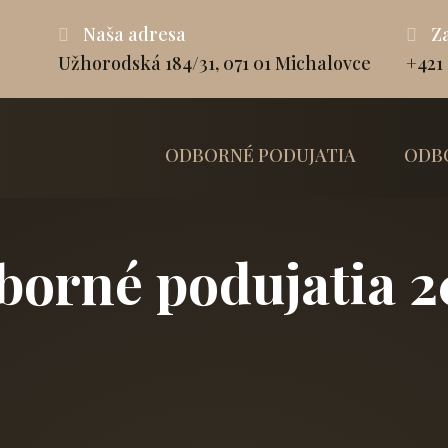
Naša adresa
Za
Užhorodská 184/31, 071 01 Michalovce
+421 
ODBORNÉ PODUJATIA
ODB
orné podujatia 