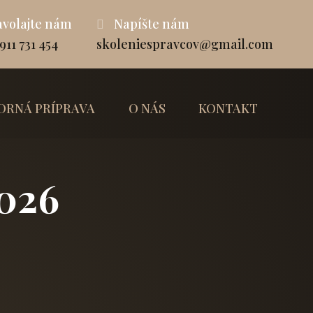
volajte nám
Napíšte nám
911 731 454
skoleniespravcov@gmail.com
ORNÁ PRÍPRAVA
O NÁS
KONTAKT
2026