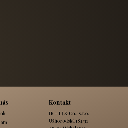
nás
Kontakt
ok
IK – LJ
&
Co., s.r.o.
Užhorodská 184/31
ram