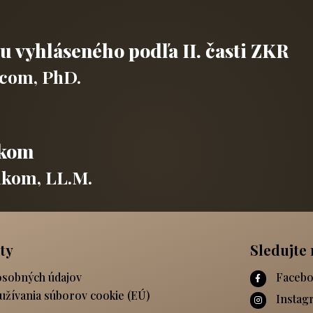
 vyhláseného podľa II. časti ZKR
icom, PhD.
ikom
kom, LL.M.
ty
Sledujte 
osobných údajov
Facebo
užívania súborov cookie (EÚ)
Instag